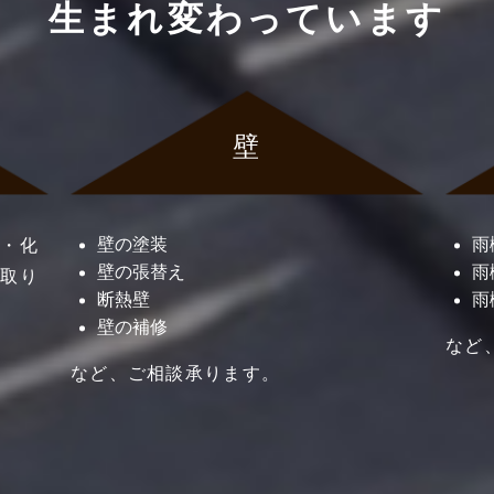
生まれ変わっています
壁
壁の塗装
雨
金・化
壁の張替え
雨
を取り
断熱壁
雨
壁の補修
など
など、ご相談承ります。