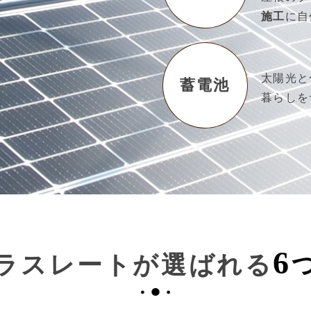
施工
に自
太陽光と
蓄電池
暮らしを
6
ラスレートが選ばれる