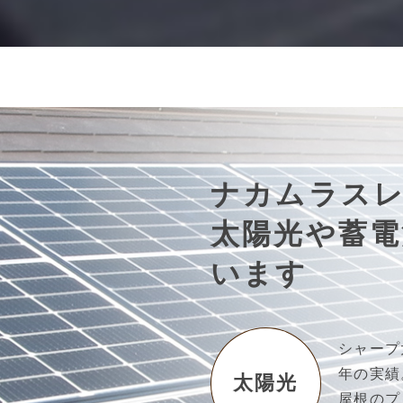
ナカムラス
太陽光や蓄電
います
シャープ
年の実績
太陽光
屋根のプ