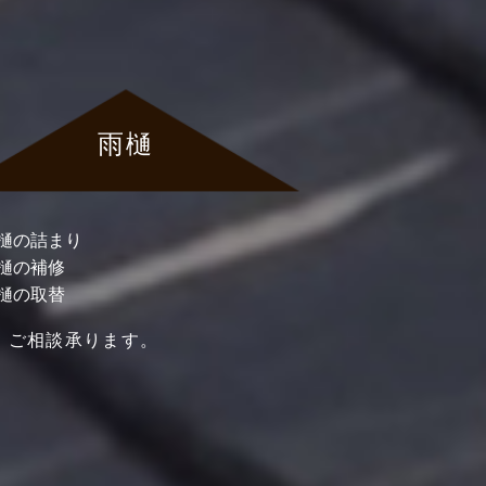
雨樋
樋の詰まり
樋の補修
樋の取替
、ご相談承ります。